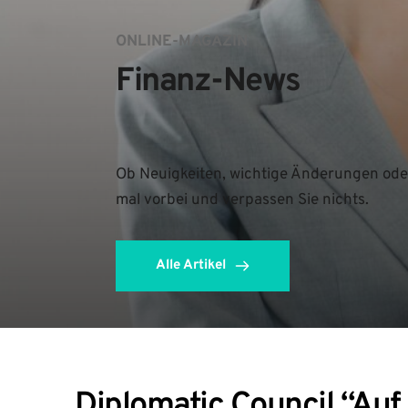
ONLINE-MAGAZIN
Finanz-News
Ob Neuigkeiten, wichtige Änderungen oder
mal vorbei und verpassen Sie nichts.
Alle Artikel
Diplomatic Council “Auf