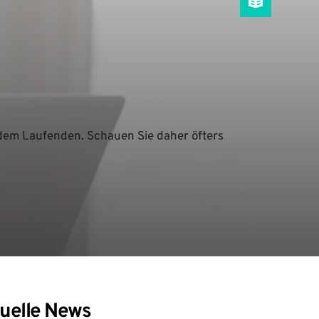
dem Laufenden. Schauen Sie daher öfters 
uelle News