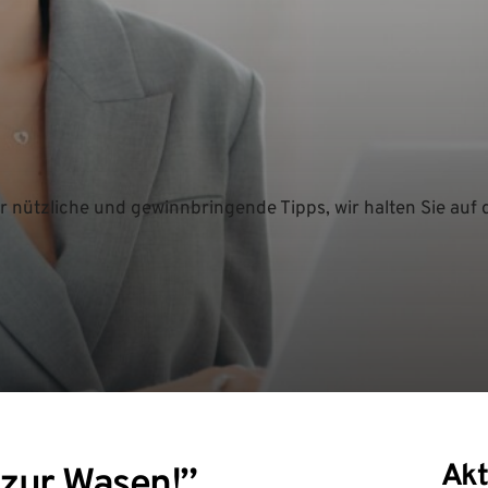
 nützliche und gewinnbringende Tipps, wir halten Sie auf 
Akt
 zur Wasen!”