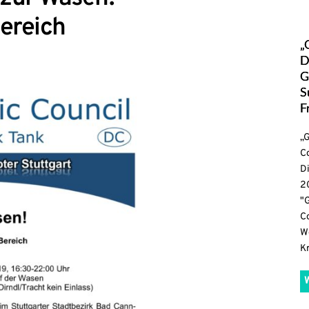
ereich
„
D
G
S
F
„G
Co
D
20
"
Co
We
Kr