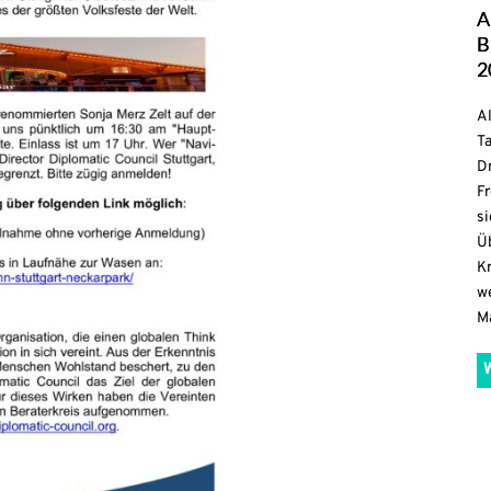
A
B
2
Al
T
Dr
Fr
si
Ü
Kr
we
Ma