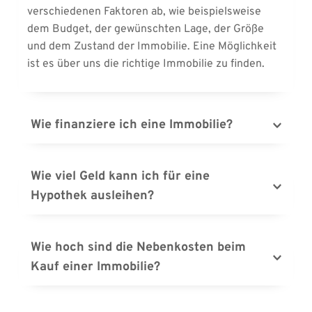
verschiedenen Faktoren ab, wie beispielsweise 
dem Budget, der gewünschten Lage, der Größe 
und dem Zustand der Immobilie. Eine Möglichkeit 
ist es über uns die richtige Immobilie zu finden.
Wie finanziere ich eine Immobilie?
Die Finanzierung einer Immobilie kann über 
verschiedene Wege erfolgen, wie beispielsweise 
Wie viel Geld kann ich für eine 
über eine Baufinanzierung oder ein Darlehen bei 
Hypothek ausleihen?
einer Bank. Es ist wichtig, im Vorfeld eine genaue 
Kalkulation zu machen und die verschiedenen 
Die Höhe des Kredits, den Sie für den Kauf einer 
Angebote zu vergleichen.
Immobilie aufnehmen können, hängt von 
Wie hoch sind die Nebenkosten beim 
verschiedenen Faktoren ab, wie z.B. Ihrem 
Kauf einer Immobilie?
Einkommen, Ihrer Kreditwürdigkeit und der Höhe 
des Eigenkapitals. Eine Bank oder ein 
Die Nebenkosten beim Kauf einer Immobilie 